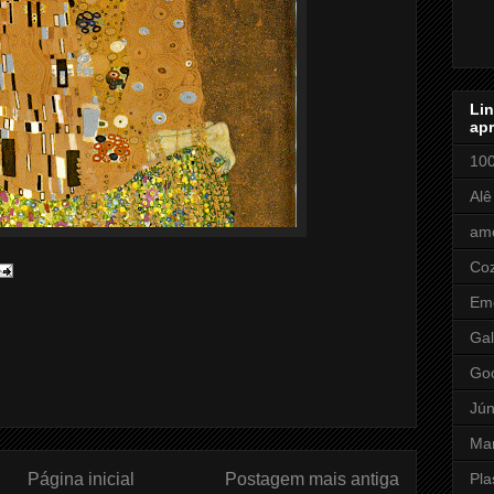
Li
apr
100
Alê
amo
Coz
Em
Gal
Go
Jún
Ma
Página inicial
Postagem mais antiga
Pla