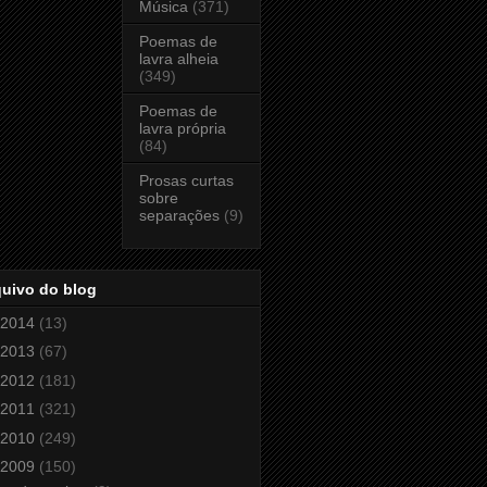
Música
(371)
Poemas de
lavra alheia
(349)
Poemas de
lavra própria
(84)
Prosas curtas
sobre
separações
(9)
quivo do blog
2014
(13)
2013
(67)
2012
(181)
2011
(321)
2010
(249)
2009
(150)