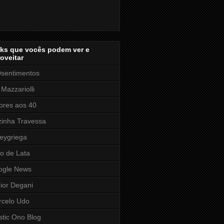
nks que vocês podem ver e
oveitar
sentimentos
 Mazzariolli
res aos 40
inha Travessa
eygriega
o de Lata
ogle News
ior Degani
rcelo Udo
stic Ono Blog