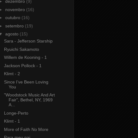
►
dezembro
(9)
►
novembro
(16)
►
outubro
(16)
►
setembro
(19)
▼
agosto
(15)
Sara - Jefferson Starship
Ryuichi Sakamoto
Willem de Kooning - 1
Jackson Pollock - 1
Klimt - 2
Since I’ve Been Loving
You
"Woodstock Music And Art
Fair", Bethel, NY, 1969
A...
Longe-Perto
Klimt - 1
More of Faith No More
Para meu pai