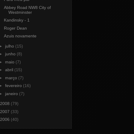
Abbey Road NW8 City of
Westminster
Kandinsky - 1
Roger Dean
Azuis novamente
►
julho
(15)
►
junho
(8)
►
maio
(7)
►
abril
(15)
►
março
(7)
►
fevereiro
(16)
►
janeiro
(7)
2008
(79)
2007
(33)
2006
(40)