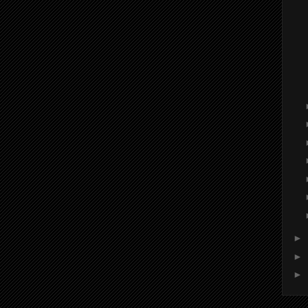
►
►
►