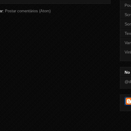
Pou
ar:
Postar comentários (Atom)
Scr
So
Tex
Va
Vin
No 
@d