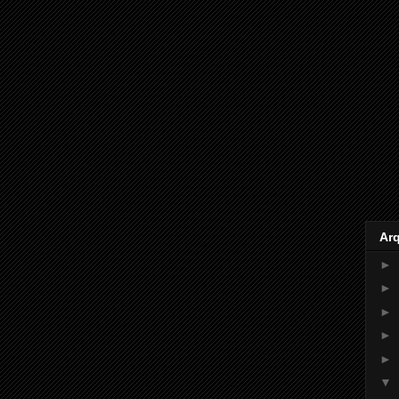
Ar
►
►
►
►
►
▼