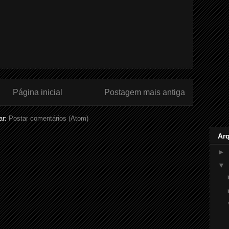
Página inicial
Postagem mais antiga
ar:
Postar comentários (Atom)
Ar
►
▼