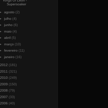
Kings Of Leon -
Supersoaker
►
agosto
(2)
►
julho
(4)
►
junho
(6)
►
maio
(4)
►
abril
(5)
►
março
(10)
►
fevereiro
(11)
►
janeiro
(16)
2012
(181)
2011
(321)
2010
(249)
2009
(150)
2008
(79)
2007
(33)
2006
(40)