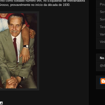
rito como soldado número 944, no Esquadrão de Metralhadora
Pou
Grosso, provavelmente no início da década de 1930.
Scr
So
Tex
Va
Vin
No 
@d