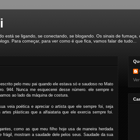
i
á se ligando, se conectando, se blogando. Os sinais de fumaça, o
logs. Para começar, para ver como é que fica, vamos falar de tudo...
Qu
Ver
scrito pelo meu pai quando ele estava só e saudoso no Mato
eiro. 944. Nunca me esquecerei desse número. ele sempre o
hamos ao lado da máquina de costura.
Ca
a veia poética e apreciar o artista que ele sempre foi, seja
artes plásticas que a alfaiataria que ele exercia sempre foi.
antes, como as que meu filho hoje usa de maneira herdada
 e frágil, mostram a saudade dele pelos seus. Saudade da sua