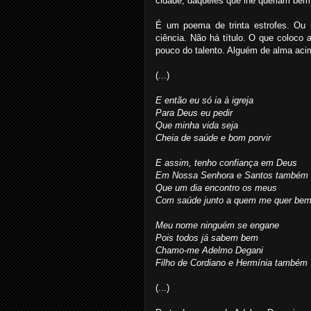
cidade, daqueles que lhe queriam bem
É um poema de trinta estrofes. Ou 
ciência. Não há título. O que coloc
pouco do talento. Alguém de alma aci
(...)
E então eu só ia à igreja
Para Deus eu pedir
Que minha vida seja
Cheia de saúde e bom porvir
E assim, tenho confiança em Deus
Em Nossa Senhora e Santos também
Que um dia encontro os meus
Com saúde junto a quem me quer be
Meu nome ninguém se engane
Pois todos já sabem bem
Chamo-me Adelmo Degani
Filho de Cordiano e Hermínia também
(...)