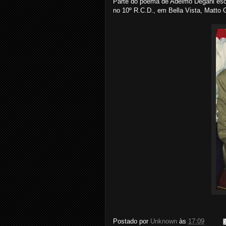
Parte do poema de Adelmo Degani esc
no 10º R.C.D., em Bella Vista, Matto 
Postado por
Unknown
às
17:09