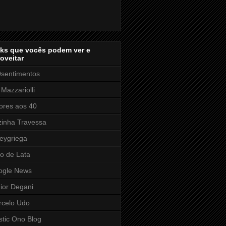
nks que vocês podem ver e
oveitar
sentimentos
 Mazzariolli
res aos 40
inha Travessa
eygriega
o de Lata
ogle News
ior Degani
rcelo Udo
stic Ono Blog