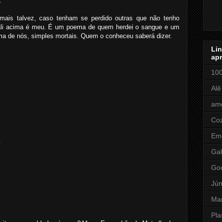
.
mais talvez, caso tenham se perdido outras que não tenho
o ali acima é meu. É um poema de quem herdei o sangue e um
ma de nós, simples mortais. Quem o conheceu saberá dizer.
Li
apr
100
Alê
amo
Coz
Em
m
Gal
Go
Jún
Ma
Pla