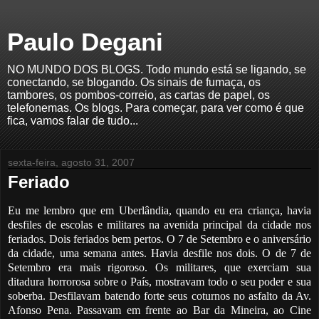
Paulo Degani
NO MUNDO DOS BLOGS. Todo mundo está se ligando, se
conectando, se blogando. Os sinais de fumaça, os
tambores, os pombos-correio, as cartas de papel, os
telefonemas. Os blogs. Para começar, para ver como é que
fica, vamos falar de tudo...
sexta-feira, agosto 31, 2007
Feriado
Eu me lembro que em Uberlândia, quando
eu era criança,
havia
desfiles de
escolas e militares
na avenida principal
da cidade nos
feriados. Dois feriados
bem pertos.
O 7 de Setembro
e o aniversário
da cidade, uma semana antes. Havia desfile nos dois. O de 7 de
Setembro era m
ais rigoroso. Os militares, que exerciam sua
ditadura horrorosa sobre o
País, mostravam todo
o seu poder e sua
so
berba. Desfilavam
batendo forte seus
coturnos no asfalto
da Av.
Afonso Pena. Passavam em frente ao Bar da Mineira, ao Cine