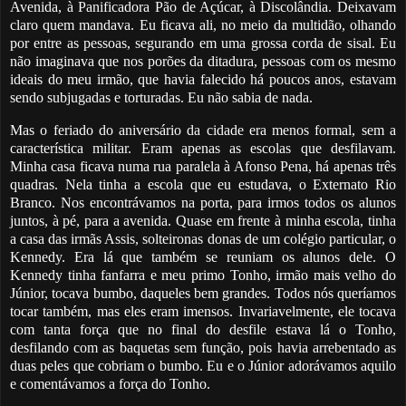
Avenida, à Panificadora
Pão de Açúcar, à Discolândia. Deixavam
claro quem mandava. Eu ficava ali, no meio
da multidão, olhando
por entre as pessoas, segurando em uma gross
a corda de sisal. Eu
não imaginava que nos porões da ditadura, pessoas com os mesmo
ideais do
meu irmão, que havia falecido há poucos anos, estavam
sendo subjugadas e torturadas. Eu não s
abia de nada.
Mas o feriado do aniversário da cidade
era menos formal, sem a
característica militar. Eram apenas as escolas
que desfilavam.
Minha casa ficava numa rua paralela à Afonso Pena, há apenas três
quadras. Nela tinha
a escola que eu estudava, o Externato Rio
Branco. Nos encontrávamos na porta, para irmos todos os alun
os
juntos, à pé, par
a a avenida. Quase em frente à minha escola, tinha
a casa das irmãs Assis, solteironas donas
de um colégio particular, o
Kennedy. Era lá que também se reuniam os alunos dele. O
Kenn
edy tinha fanfarra e meu primo Tonho, irmão mais velho do
Júnior, tocav
a bumbo, daqueles bem grandes. Todos nós queríamos
tocar tamb
ém, mas eles
eram imensos. Invariavelmente, ele tocava
com tanta força que
no final do desfile estava lá o Tonho,
desfilando com as baquetas sem função,
pois havia arrebentado as
duas peles que cobriam o bumbo. Eu e o Júnior adorávamos aquilo
e comentávamos a força do Tonho.