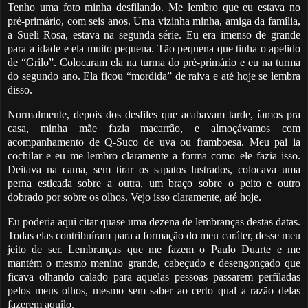
Tenho uma foto m
inha desfilando. Me lembro que eu estava no
pré-primário, com
seis anos. Uma vizinha minha, amiga da família,
a Sueli Rosa, estava
na segunda série. Eu era imenso de grande
para a idade e ela muito peque
na. Tão pequena que tinha o apelido
de “Grilo”. Colocaram ela na turma do pré-primário e eu na tur
ma
do segundo ano. Ela ficou “mordida” de raiva e até hoje se lembra
disso.
Normalmente, depois
dos desfiles que acabavam tarde, íamos pra
casa, minha mãe
fazia macarrão, e almoçávamos com
acompanhamento
de Q-Suco de uva ou framboesa. Meu pai ia
cochilar e eu me lem
bro claramente a forma como ele fazia isso.
Deitava na cama, sem tirar
os sapatos lustrados, colocava uma
perna esticada sobre a outra,
um braço sobre o peito e outro
dobrado por sobre os olhos. Vejo isso claramente, até hoje.
Eu poderia aqui citar quase uma dezena de lembranças destas datas.
Todas
elas contribuíram para a formação do meu caráter, desse meu
jeito de
ser. Lembranças que me fazem o Paulo Duarte e me
mantém o mesmo menino grande, cabeçudo
e desengonçado que
ficava olhando calado para aquelas pessoas passarem perfiladas
pelos
meus olhos, mesmo sem saber ao certo qual a razão delas
fazerem aquilo.