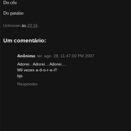
Do céu
Do paraíso
Unknown
às
23:16
Um comentário:
Anônimo
ter. ago. 28, 11:47:00 PM 2007
Adorei...Adorei....Adorei....
Mil vezes a-d-o-r-e-i!!
bjs
Responder