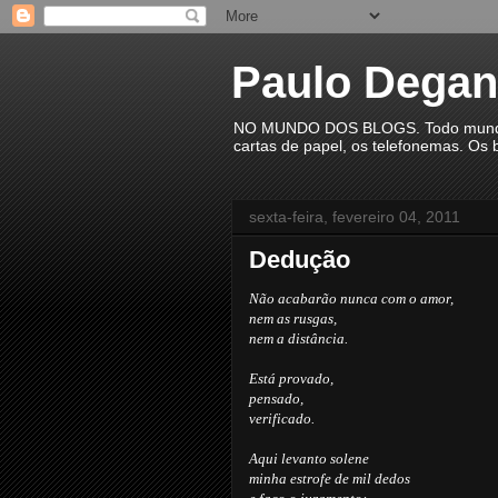
Paulo Degan
NO MUNDO DOS BLOGS. Todo mundo est
cartas de papel, os telefonemas. Os b
sexta-feira, fevereiro 04, 2011
Dedução
Não acabarão nunca com o amor,
nem as rusgas,
nem a distância.
Está provado,
pensado,
verificado.
Aqui levanto solene
minha estrofe de mil dedos