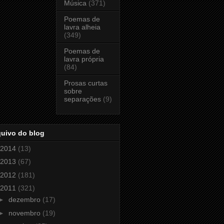
Música
(371)
Poemas de
lavra alheia
(349)
Poemas de
lavra própria
(84)
Prosas curtas
sobre
separações
(9)
quivo do blog
2014
(13)
2013
(67)
2012
(181)
2011
(321)
►
dezembro
(17)
►
novembro
(19)