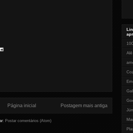
Li
apr
100
Alê
amo
Coz
Em
Gal
Go
Página inicial
Postagem mais antiga
Jún
Ma
ar:
Postar comentários (Atom)
Pla