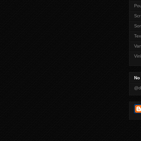
Pou
Scr
So
Tex
Va
Vin
No 
@d