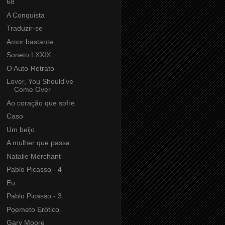
68
A Conquista
Traduzir-se
Amor bastante
Soneto LXXIX
O Auto-Retrato
Lover, You Should've
Come Over
Ao coração que sofre
Caso
Um beijo
A mulher que passa
Natalie Merchant
Pablo Picasso - 4
Eu
Pablo Picasso - 3
Poemeto Erótico
Gary Moore