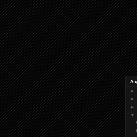
Ar
►
►
►
▼