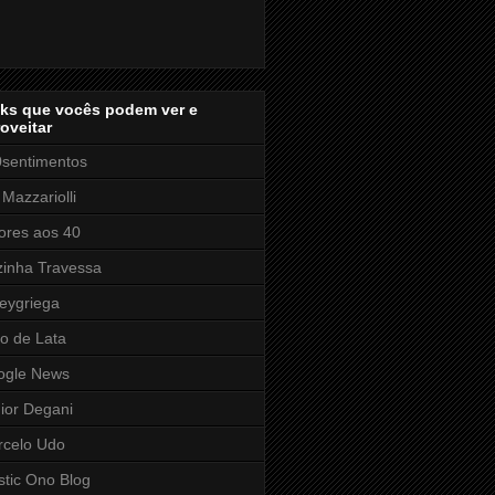
nks que vocês podem ver e
oveitar
sentimentos
 Mazzariolli
res aos 40
inha Travessa
eygriega
o de Lata
ogle News
ior Degani
rcelo Udo
stic Ono Blog