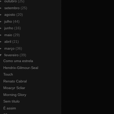
►
outubro
(25)
►
setembro
(25)
►
agosto
(20)
►
julho
(44)
►
junho
(16)
►
maio
(29)
►
abril
(21)
►
março
(36)
▼
fevereiro
(39)
Como uma estrela
Hendrix-Gilmour-Seal
Touch
Renato Cabral
Moacyr Scliar
Morning Glory
Sem título
É assim