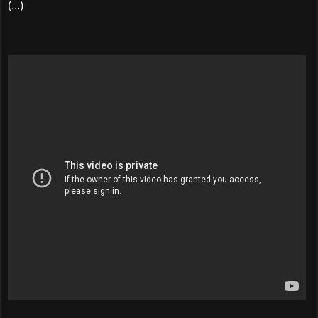
(...)