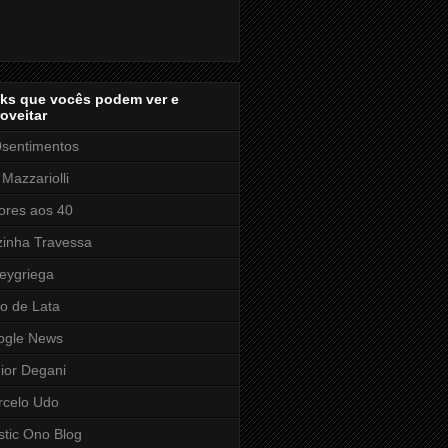
nks que vocês podem ver e
oveitar
sentimentos
 Mazzariolli
res aos 40
inha Travessa
eygriega
o de Lata
ogle News
ior Degani
rcelo Udo
stic Ono Blog