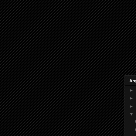
Ar
►
►
►
▼