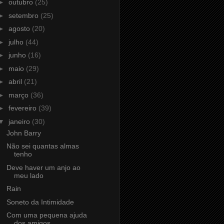
►
outubro
(25)
►
setembro
(25)
►
agosto
(20)
►
julho
(44)
►
junho
(16)
►
maio
(29)
►
abril
(21)
►
março
(36)
►
fevereiro
(39)
▼
janeiro
(30)
John Barry
Não sei quantas almas
tenho
Deve haver um anjo ao
meu lado
Rain
Soneto da Intimidade
Com uma pequena ajuda
dos amigos