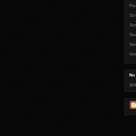
Pou
Scr
So
Tex
Va
Vin
No 
@d