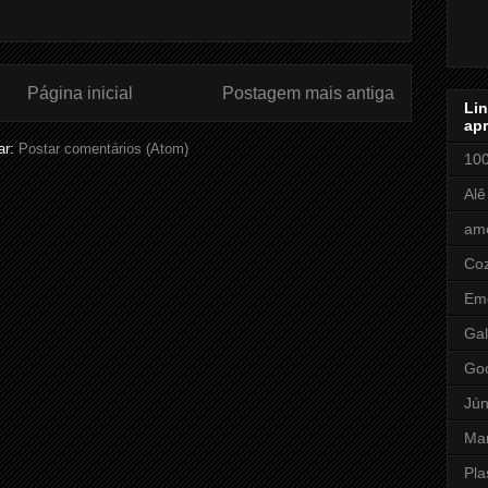
Página inicial
Postagem mais antiga
Li
apr
ar:
Postar comentários (Atom)
100
Alê
amo
Coz
Em
Gal
Go
Jún
Ma
Pla