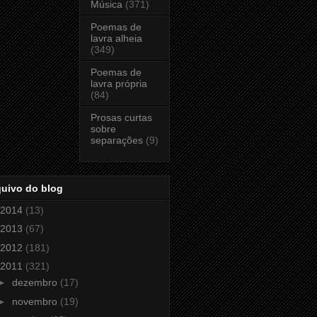
Música
(371)
Poemas de
lavra alheia
(349)
Poemas de
lavra própria
(84)
Prosas curtas
sobre
separações
(9)
quivo do blog
2014
(13)
2013
(67)
2012
(181)
2011
(321)
►
dezembro
(17)
►
novembro
(19)