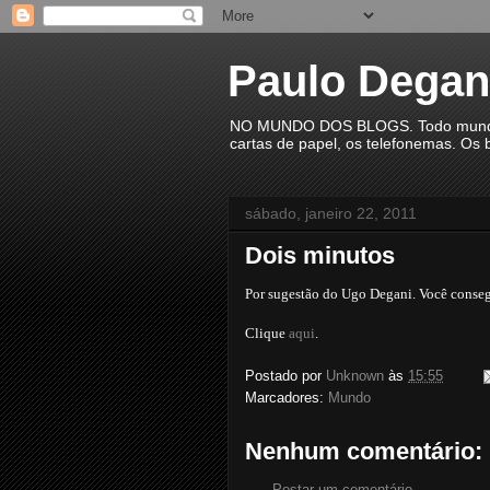
Paulo Degan
NO MUNDO DOS BLOGS. Todo mundo est
cartas de papel, os telefonemas. Os b
sábado, janeiro 22, 2011
Dois minutos
Por sugestão do Ugo Degani. Você conseg
Clique
aqui
.
Postado por
Unknown
às
15:55
Marcadores:
Mundo
Nenhum comentário:
Postar um comentário