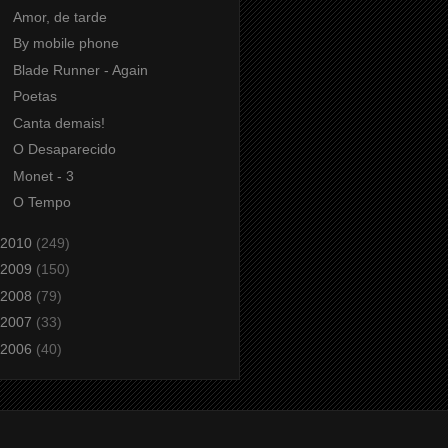
Amor, de tarde
By mobile phone
Blade Runner - Again
Poetas
Canta demais!
O Desaparecido
Monet - 3
O Tempo
2010
(249)
2009
(150)
2008
(79)
2007
(33)
2006
(40)