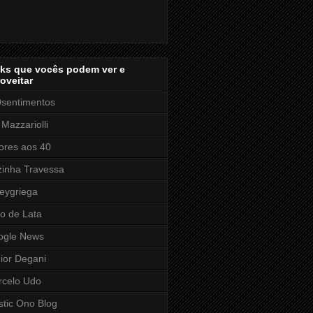
nks que vocês podem ver e
oveitar
sentimentos
 Mazzariolli
res aos 40
inha Travessa
eygriega
o de Lata
ogle News
ior Degani
rcelo Udo
stic Ono Blog