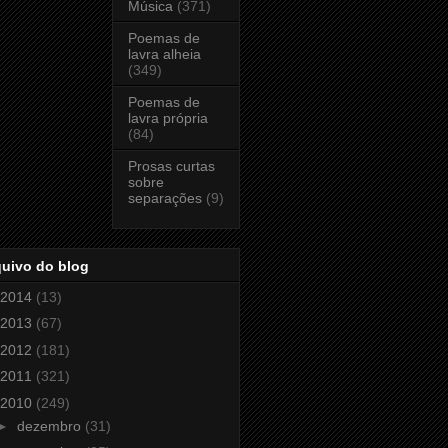
Música
(371)
Poemas de
lavra alheia
(349)
Poemas de
lavra própria
(84)
Prosas curtas
sobre
separações
(9)
quivo do blog
2014
(13)
2013
(67)
2012
(181)
2011
(321)
2010
(249)
►
dezembro
(31)