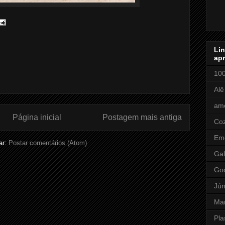
Li
apr
100
Alê
amo
Página inicial
Postagem mais antiga
Coz
Em
ar:
Postar comentários (Atom)
Gal
Go
Jún
Ma
Pla