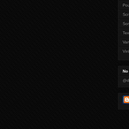
Pou
Scr
So
Tex
Va
Vin
No 
@d